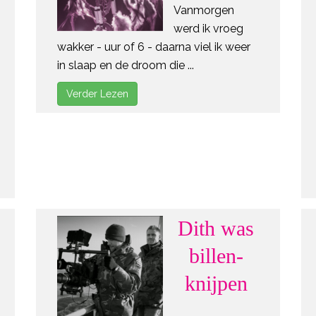
Vanmorgen
werd ik vroeg
wakker - uur of 6 - daarna viel ik weer
in slaap en de droom die ...
Verder Lezen
Dith was
billen-
knijpen