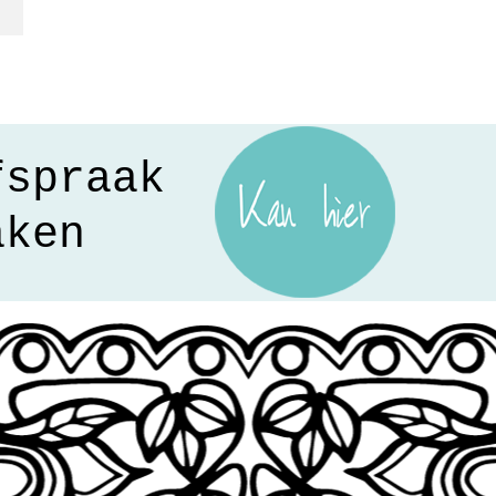
fspraak
aken