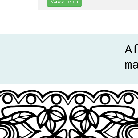
Verder Lezen
A
m