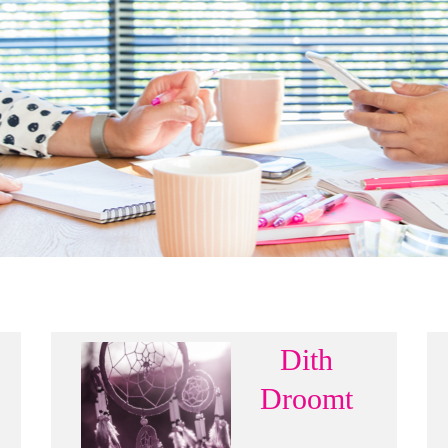
Dith
Droomt