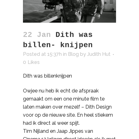
22 Jan
Dith was
billen- knijpen
Posted at 15:37h
in
Blog
by
Judith Hut
0
Likes
Dith
was
billenknijpen
Owjee
nu heb ik echt de afspraak
gemaakt om een
one
minute film te
laten maken over mezelf
–
Dith
Design
voor op de nieuwe site. En heel stiekem
had ik direct al weer spijt.
Tim Nijland en Jaap Jippes van