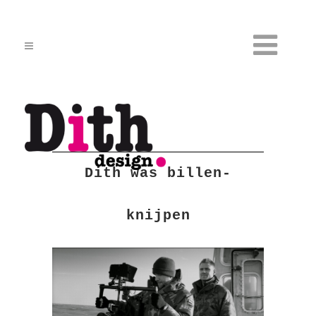
Dith was billen-
knijpen